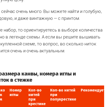
сейчас очень много. Вы можете найти и голубую,
довую, и даже винтажную — с принтом.
е набор, то ориентируетесь в выборе количества
ано в легенде схемы. А если вы решите вышивать
 купленной схеме, то вопрос, во сколько ниток
тся очень и очень актуальным.
размера канвы, номера иглы и
ток в стежке
ько
Номер
Кол-во
Кол-во нитей
Рекомендует
к
иглы
нитей
при
см
при
полукрестике
крестике