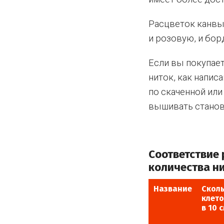
Расцветок канвы 
и розовую, и бор
Если вы покупает
ниток, как напис
по скаченной или
вышивать станови
Соответствие 
количества ни
Название
Скол
клето
в 10 