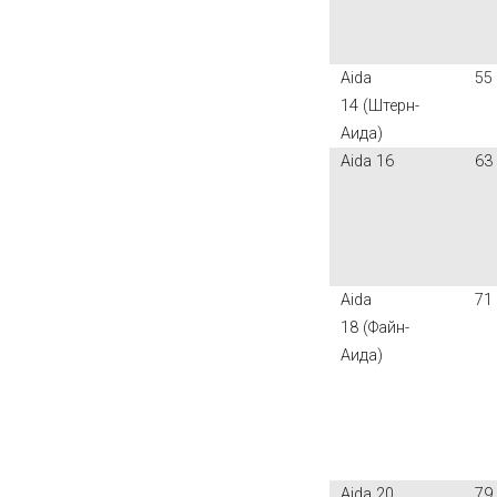
Aida
55
14 (Штерн-
Аида)
Aida 16
63
Aida
71
18 (Файн-
Аида)
Aida 20
79