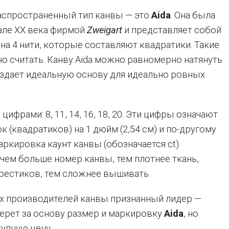
спространенный тип канвы — это
Aida
. Она была
чале ХХ века фирмой
Zweigart
и представляет собой
на 4 нити, которые составляют квадратики. Такие
о считать. Канву Aida можно равномерно натянуть
оздает идеальную основу для идеально ровных
цифрами: 8, 11, 14, 16, 18, 20. Эти цифры означают
к (квадратиков) на 1 дюйм (2,54 см) и по-другому
аркировка каунт канвы (обозначается ct).
чем больше номер канвы, тем плотнее ткань,
рестиков, тем сложнее вышивать.
х производителей канвы признанный лидер —
берет за основу размер и маркировку
Аida
, но
упную цену.