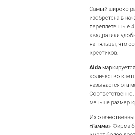
Самый широко ра
изобретена в на
переплетенные 4 
квадратики удобн
на пяльцы, что с
крестиков.
Aida
маркируется 
количество клето
называется эта м
Соответственно, 
меньше размер к
Из отечественны
«Гамма»
. Фирма 
имеет более дост