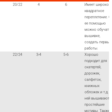
20/22
4
6
Имеет широкое
квадратное
переплетение. С
ее помощью
можно обучать
вышивке,
создать первые
работы.
22/24
3-4
5-6
Хорошо
подходит для
скатертей,
дорожек,
салфеток,
книжных
обложек и т.д. 
ней вышиваютс
простейшие
мотивы. Также