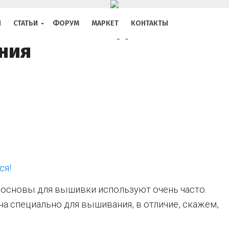
ИВАНИЯ: КАК ВЫБРАТЬ
ida — основа для
Я
СТАТЬИ
ФОРУМ
МАРКЕТ
КОНТАКТЫ
ния
ся!
 основы для вышивки используют очень часто.
на специально для вышивания, в отличие, скажем,