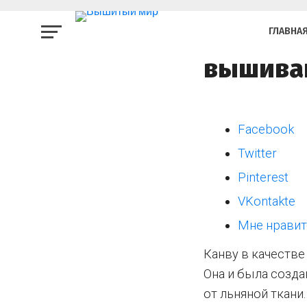
АКСЕССУАРЫ ДЛЯ ВЫШ
Канва A
ГЛАВНА
вышива
Facebook
Twitter
Pinterest
VKontakte
Мне нравит
Канву в качестве
Она и была созда
от льняной ткани.