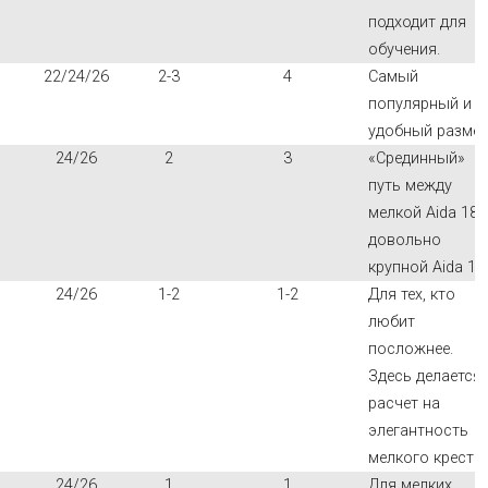
подходит для
обучения.
22/24/26
2-3
4
Самый
популярный и
удобный размер
24/26
2
3
«Срединный»
путь между
мелкой Aida 18 
довольно
крупной Aida 14.
24/26
1-2
1-2
Для тех, кто
любит
посложнее.
Здесь делается
расчет на
элегантность
мелкого креста.
24/26
1
1
Для мелких