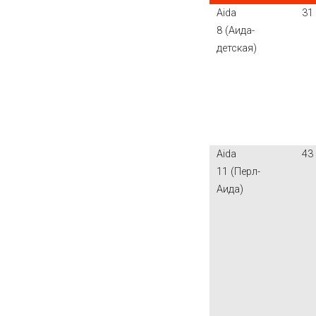
Aida
31
8 (Аида-
детская)
Aida
43
11 (Перл-
Аида)