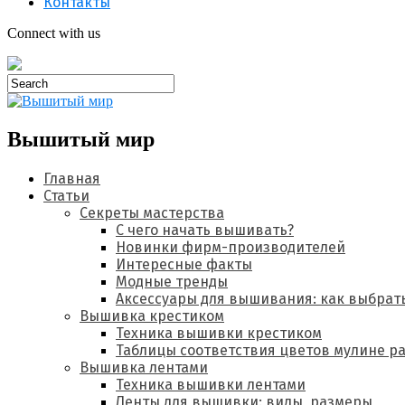
Контакты
Connect with us
Вышитый мир
Главная
Статьи
Секреты мастерства
С чего начать вышивать?
Новинки фирм-производителей
Интересные факты
Модные тренды
Аксессуары для вышивания: как выбрат
Вышивка крестиком
Техника вышивки крестиком
Таблицы соответствия цветов мулине р
Вышивка лентами
Техника вышивки лентами
Ленты для вышивки: виды, размеры