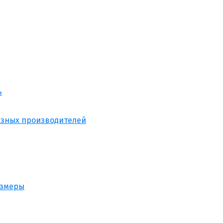
ь
азных производителей
азмеры