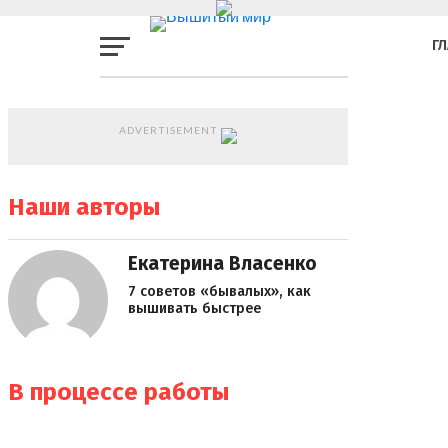
Г
СТ
MORE
ADVERTISEMENT
POSTS
Ф
Наши авторы
М
Екатерина Власенко
К
7 советов «бывалых», как
вышивать быстрее
В процессе работы