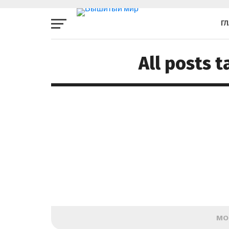
Г
All posts 
MO