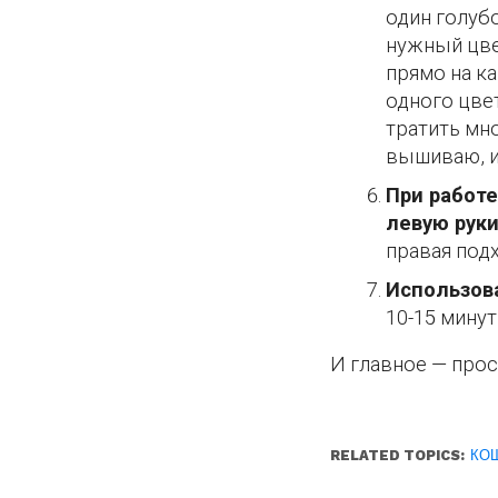
один голуб
нужный цве
прямо на к
одного цве
тратить мно
вышиваю, и
При работе
левую руки
правая под
Использов
10-15 минут
И главное — прос
RELATED TOPICS:
КО