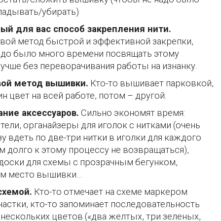
ладывать/убирать)
ый для вас способ закрепления нити.
вой метод быстрой и эффективной закрепки,
адо было много времени посвящать этому
Лучше без переворачивания работы на изнанку.
вой метод вышивки.
Кто-то вышивает парковкой,
ин цвет на всей работе, потом – другой.
ние аксессуаров.
Сильно экономят время:
тели, органайзеры для иголок с нитками (очень
у вдеть по две-три нитки в иголки для каждого
м долго к этому процессу не возвращаться),
доски для схемы с прозрачным бегунком,
м место вышивки…
схемой.
Кто-то отмечает на схеме маркером
астки, кто-то запоминает последовательность
нескольких цветов («два желтых, три зеленых,