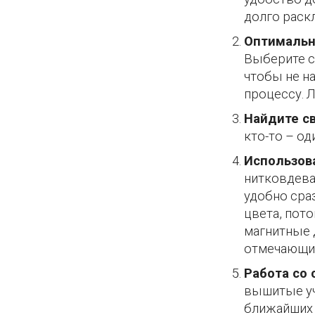
долго раск
Оптимальн
Выберите с
чтобы не н
процессу. 
Найдите с
кто-то – од
Использова
нитковдева
удобно сраз
цвета, пото
магнитные 
отмечающи
Работа со 
вышитые уч
ближайших 