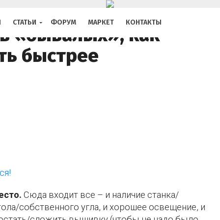
Photo: Shutterstock
Я
СТАТЬИ
ФОРУМ
МАРКЕТ
КОНТАКТЫ
ов «бывалых», как
ть быстрее
ся!
есто.
Сюда входит все – и наличие станка/
тола/собственного угла, и хорошее освещение, и
остать/сложить вышивку (чтобы не надо было