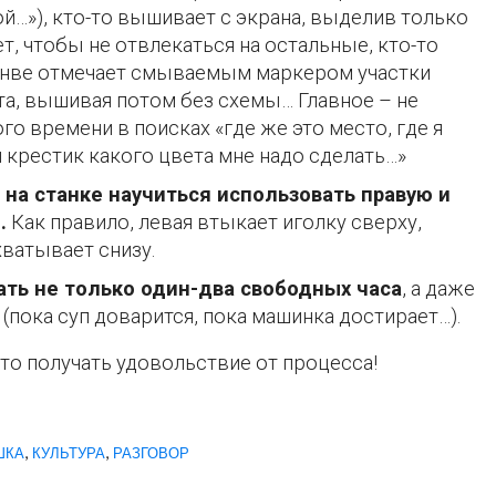
ой…»), кто-то вышивает с экрана, выделив только
т, чтобы не отвлекаться на остальные, кто-то
анве отмечает смываемым маркером участки
та, вышивая потом без схемы… Главное – не
го времени в поисках «где же это место, где я
 крестик какого цвета мне надо сделать…»
 на станке научиться использовать правую и
.
Как правило, левая втыкает иголку сверху,
хватывает снизу.
ать не только один-два свободных часа
, а даже
 (пока суп доварится, пока машинка достирает…).
то получать удовольствие от процесса!
ШКА
,
КУЛЬТУРА
,
РАЗГОВОР