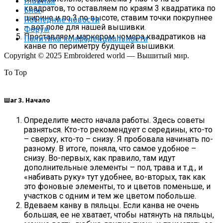
Главная
квадратов, то оставляем по краям 3 квадратика по
Блог
ширине и по 3 по высоте, ставим точки покрупнее
Последние новости
– вот поле для нашей вышивки.
Форум
Проставляем маркером номера квадратиков на
Политика конфеденциальности
канве по периметру будущей вышивки.
Copyright © 2025 Embroidered world — Вышитый мир.
To Top
Шаг 3. Начало
Определите место начала работы. Здесь советы
разняться. Кто-то рекомендует с середины, кто-то
– сверху, кто-то – снизу. Я пробовала начинать по-
разному. В итоге, поняла, что самое удобное –
снизу. Во-первых, как правило, там идут
дополнительные элементы – пол, трава и т.д., и
«набивать руку» тут удобнее, во-вторых, так как
это фоновые элементы, то и цветов поменьше, и
участков с одним и тем же цветом побольше.
Вдеваем канву в пяльцы. Если канва не очень
большая, ее не хватает, чтобы натянуть на пяльцы,