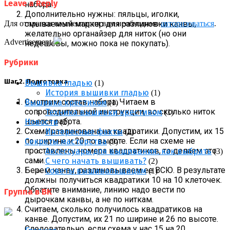
Leave a Reply
набора.
Дополнительно нужны: пяльцы, иголки,
смываемый маркер для разлиновки канвы,
Для отправки комментария вам необходимо
авторизоваться
.
желательно органайзер для ниток (но они
Advertisement
недешевы, можно пока не покупать).
Рубрики
Шаг 2. Подготовка
Вышивка гладью
(1)
История вышивки гладью
(1)
Смотрим состав набора. Читаем в
Вышивка крестиком
(1)
сопроводительной инструкции, во сколько ниток
Техника вышивки крестиком
(1)
шьется работа.
Новости
(2)
Схема разлинована на квадратики. Допустим, их 15
Интересные факты
(2)
по ширине и 20 по высоте. Если на схеме не
Секреты мастерства
(9)
проставлены номера квадратиков, то делаем это
Аксессуары для вышивания: как выбрать
(3)
сами.
С чего начать вышивать?
(2)
Берем канву, разлиновываем ее ВСЮ. В результате
Советы вышивальщицам
(1)
должны получиться квадратики 10 на 10 клеточек.
Обратите внимание, линию надо вести по
Группа в ВК
дырочкам канвы, а не по ниткам.
Считаем, сколько получилось квадратиков на
канве. Допустим, их 21 по ширине и 26 по высоте.
Следовательно, если схема у нас 15 на 20