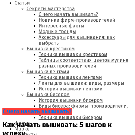
Статьи
Секреты мастерства
С чего начать вышивать?
Новинки фирм-производителей
Интересные факты
Модные тренды
Аксессуары для вышивания: как
выбрать
Вышивка крестиком
Техника вышивки крестиком
Таблицы соответствия цветов мулине
разных производителей
Вышивка лентами
Техника вышивки лентами
Ленты для вышивки: виды, размеры
История вышивки лентами
Вышивка бисером
История вышивки бисером
Виды бисера: фирмы-производители,
С чего начать вышивать?
размеры
Техника вышивки бисером
Форум
Как начать вышивать: 5 шагов к
Маркет
успеху
Контакты