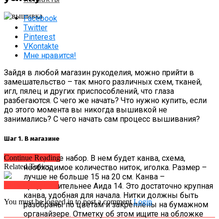
Facebook
Twitter
Pinterest
VKontakte
Мне нравится!
Зайдя в любой магазин рукоделия, можно прийти в
замешательство – так много различных схем, тканей,
игл, пялец и других приспособлений, что глаза
разбегаются. С чего же начать? Что нужно купить, если
до этого момента вы никогда вышивкой не
занимались? С чего начать сам процесс вышивания?
Шаг 1. В магазине
Выбирайте набор. В нем будет канва, схема,
Continue Reading
Related Topics:
необходимое количество ниток, иголка. Размер –
лучше не больше 15 на 20 см. Канва –
Click to comment
предпочтительнее Аида 14. Это достаточно крупная
канва, удобная для начала. Нитки должны быть
You must be logged in to post a comment
Login
разобраны по цветам и закреплены на бумажном
органайзере. Отметку об этом ищите на обложке